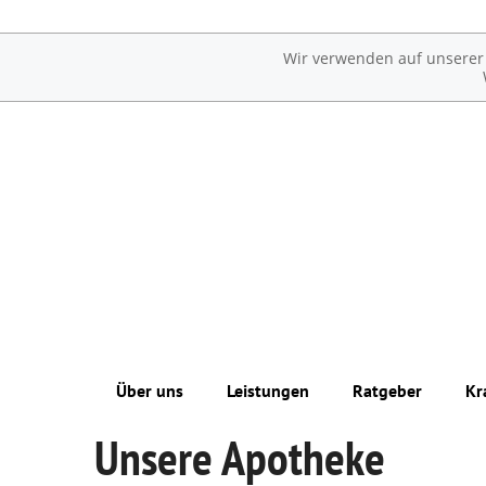
Wir verwenden auf unserer W
Über uns
Leistungen
Ratgeber
Kr
Unsere Apotheke
Unsere Apotheke
Übersicht
Erkrankungen im Alter