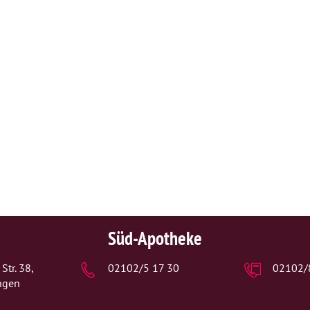
Schwangerschaft
Geburt und Stillzeit
Kinderkrankheiten
Süd-Apotheke
Str. 38,
02102/5 17 30
02102/
ngen