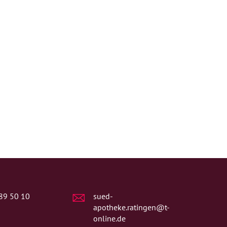
89 50 10
sued-
apotheke.ratingen@t-
online.de