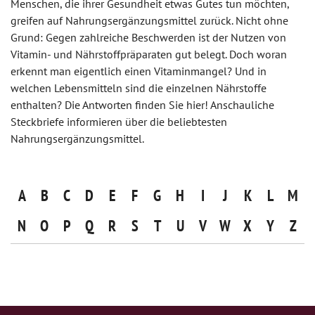
Menschen, die ihrer Gesundheit etwas Gutes tun möchten,
greifen auf Nahrungsergänzungsmittel zurück. Nicht ohne
Grund: Gegen zahlreiche Beschwerden ist der Nutzen von
Vitamin- und Nährstoffpräparaten gut belegt. Doch woran
erkennt man eigentlich einen Vitaminmangel? Und in
welchen Lebensmitteln sind die einzelnen Nährstoffe
enthalten? Die Antworten finden Sie hier! Anschauliche
Steckbriefe informieren über die beliebtesten
Nahrungsergänzungsmittel.
A
B
C
D
E
F
G
H
I
J
K
L
M
N
O
P
Q
R
S
T
U
V
W
X
Y
Z