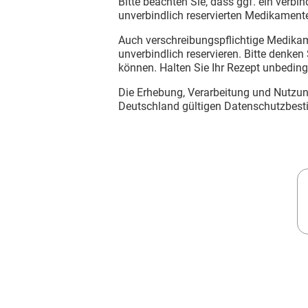
Rheumatologische Erkrankungen
Blut, Krebs und Infektionen
Haut, Haare und Nägel
Psychische Erkrankungen
Neurologie
Schmerz- und Schlafmedizin
Frauenkrankheiten
Männerkrankheiten