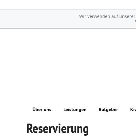
Wir verwenden auf unserer W
Über uns
Leistungen
Ratgeber
Kr
Reservierung
Unsere Apotheke
Übersicht
Erkrankungen im Alter